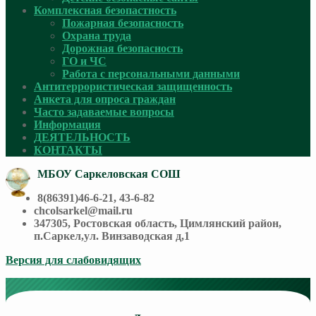
Комплексная безопастность
Пожарная безопасность
Охрана труда
Дорожная безопасность
ГО и ЧС
Работа с персональными данными
Антитеррористическая защищенность
Анкета для опроса граждан
Часто задаваемые вопросы
Информация
ДЕЯТЕЛЬНОСТЬ
КОНТАКТЫ
МБОУ Саркеловская СОШ
8(86391)46-6-21, 43-6-82
chcolsarkel@mail.ru
347305, Ростовская область, Цимлянский район,
п.Саркел,ул. Винзаводская д,1
Версия для слабовидящих