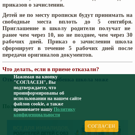
приказов о зачислении.
Детей не по месту прописки будут принимать на
свободные места вплоть до 5 сентября.
Приглашение в школу родители получат не
ранее чем через 10, но не позднее, чем через 30
рабочих дней. Приказ о зачислении школа
сформирует в течение 5 рабочих дней после
передачи оригиналов документов.
Что делать, если в приеме отказали?
Нажимая на кнопку
Отказать в приеме ребенка школа може
"СОГЛАСЕН", Вы
подтверждаете, что
проинформированы об
использовании на нашем сайте
файлов cookie, а также
Полезные ссылки
принимаете нашу
Политику
конфиденциальности
СОГЛАСЕН