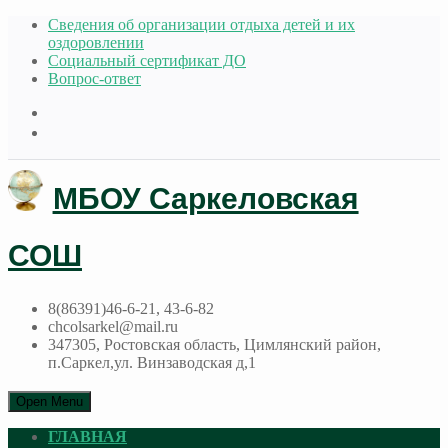
Сведения об организации отдыха детей и их
оздоровлении
Социальный сертификат ДО
Вопрос-ответ
МБОУ Саркеловская
СОШ
8(86391)46-6-21, 43-6-82
chcolsarkel@mail.ru
347305, Ростовская область, Цимлянский район,
п.Саркел,ул. Винзаводская д,1
Open Menu
ГЛАВНАЯ