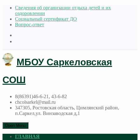
Сведения об организации отдыха детей и их
оздоровлении
Социальный сертификат ДО
Вопрос-ответ
МБОУ Саркеловская
СОШ
8(86391)46-6-21, 43-6-82
chcolsarkel@mail.ru
347305, Ростовская область, Цимлянский район,
п.Саркел,ул. Винзаводская д,1
Open Menu
ГЛАВНАЯ