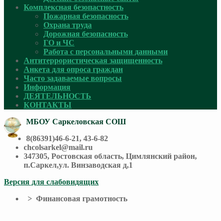
Комплексная безопастность
Пожарная безопасность
Охрана труда
Дорожная безопасность
ГО и ЧС
Работа с персональными данными
Антитеррористическая защищенность
Анкета для опроса граждан
Часто задаваемые вопросы
Информация
ДЕЯТЕЛЬНОСТЬ
КОНТАКТЫ
МБОУ Саркеловская СОШ
8(86391)46-6-21, 43-6-82
chcolsarkel@mail.ru
347305, Ростовская область, Цимлянский район,
п.Саркел,ул. Винзаводская д,1
Версия для слабовидящих
> Финансовая грамотность