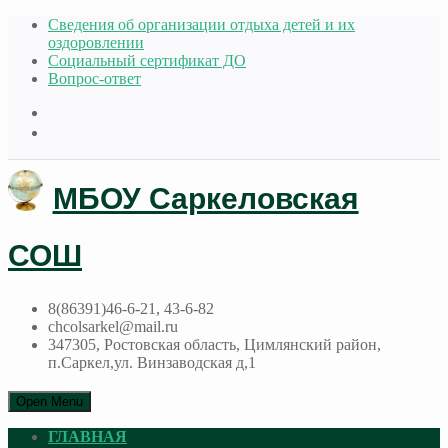
Сведения об организации отдыха детей и их
оздоровлении
Социальный сертификат ДО
Вопрос-ответ
МБОУ Саркеловская
СОШ
8(86391)46-6-21, 43-6-82
chcolsarkel@mail.ru
347305, Ростовская область, Цимлянский район,
п.Саркел,ул. Винзаводская д,1
Open Menu
ГЛАВНАЯ