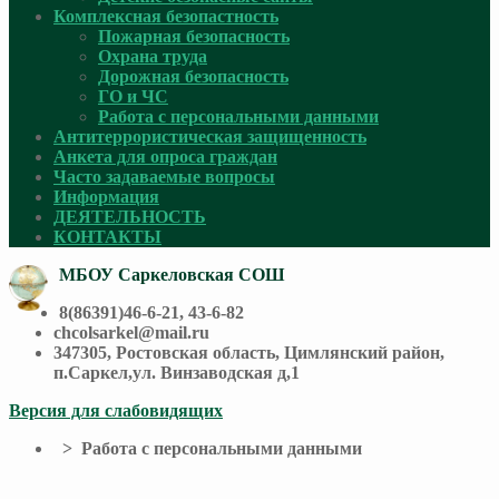
Комплексная безопастность
Пожарная безопасность
Охрана труда
Дорожная безопасность
ГО и ЧС
Работа с персональными данными
Антитеррористическая защищенность
Анкета для опроса граждан
Часто задаваемые вопросы
Информация
ДЕЯТЕЛЬНОСТЬ
КОНТАКТЫ
МБОУ Саркеловская СОШ
8(86391)46-6-21, 43-6-82
chcolsarkel@mail.ru
347305, Ростовская область, Цимлянский район,
п.Саркел,ул. Винзаводская д,1
Версия для слабовидящих
> Работа с персональными данными