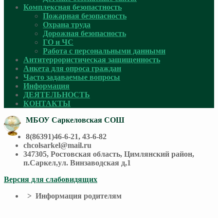
Комплексная безопастность
Пожарная безопасность
Охрана труда
Дорожная безопасность
ГО и ЧС
Работа с персональными данными
Антитеррористическая защищенность
Анкета для опроса граждан
Часто задаваемые вопросы
Информация
ДЕЯТЕЛЬНОСТЬ
КОНТАКТЫ
МБОУ Саркеловская СОШ
8(86391)46-6-21, 43-6-82
chcolsarkel@mail.ru
347305, Ростовская область, Цимлянский район,
п.Саркел,ул. Винзаводская д,1
Версия для слабовидящих
> Информация родителям