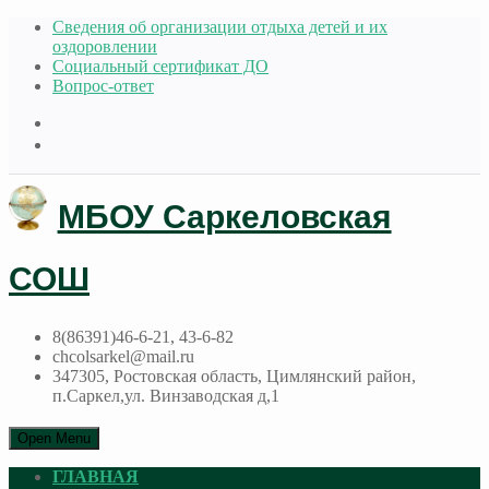
Сведения об организации отдыха детей и их
оздоровлении
Социальный сертификат ДО
Вопрос-ответ
МБОУ Саркеловская
СОШ
8(86391)46-6-21, 43-6-82
chcolsarkel@mail.ru
347305, Ростовская область, Цимлянский район,
п.Саркел,ул. Винзаводская д,1
Open Menu
ГЛАВНАЯ