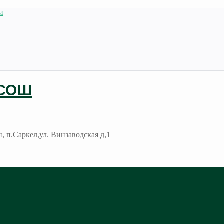
и
 СОШ
, п.Саркел,ул. Винзаводская д,1