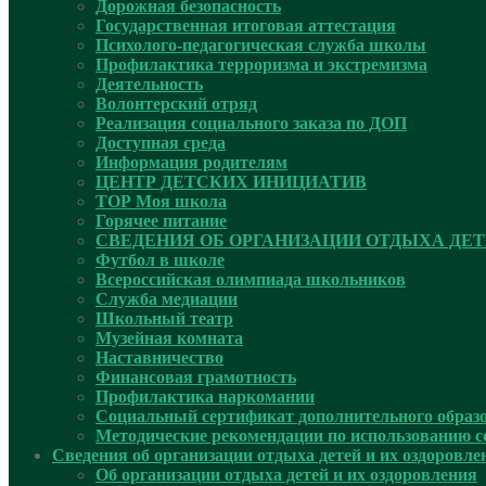
Дорожная безопасность
Государственная итоговая аттестация
Психолого-педагогическая служба школы
Профилактика терроризма и экстремизма
Деятельность
Волонтерский отряд
Реализация социального заказа по ДОП
Доступная среда
Информация родителям
ЦЕНТР ДЕТСКИХ ИНИЦИАТИВ
ТОР Моя школа
Горячее питание
СВЕДЕНИЯ ОБ ОРГАНИЗАЦИИ ОТДЫХА ДЕТ
Футбол в школе
Всероссийская олимпиада школьников
Служба медиации
Школьный театр
Музейная комната
Наставничество
Финансовая грамотность
Профилактика наркомании
Социальный сертификат дополнительного образ
Методические рекомендации по использованию 
Сведения об организации отдыха детей и их оздоровле
Об организации отдыха детей и их оздоровления