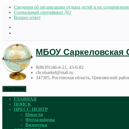
Сведения об организации отдыха детей и их оздоровлени
Социальный сертификат ДО
Вопрос-ответ
МБОУ Саркеловская
8(86391)46-6-21, 43-6-82
chcolsarkel@mail.ru
347305, Ростовская область, Цимлянский район
Open Menu
ГЛАВНАЯ
ПОИСК
ПРЕСС-ЦЕНТР
Новости
Фотоальбомы
Видеотека