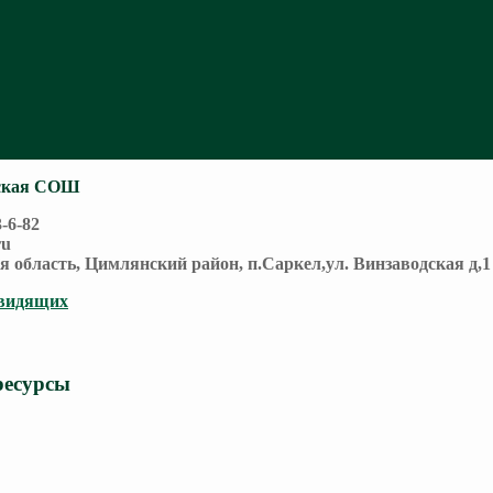
ская СОШ
3-6-82
ru
ая область, Цимлянский район, п.Саркел,ул. Винзаводская д,1
овидящих
ресурсы