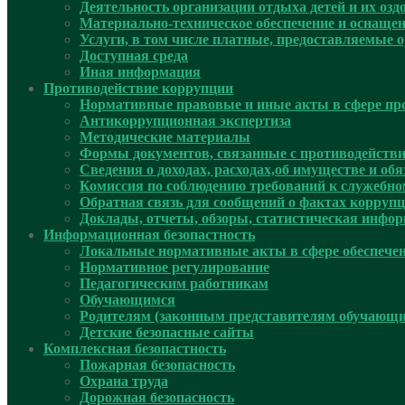
Деятельность организации отдыха детей и их оз
Материально-техническое обеспечение и оснащен
Услуги, в том числе платные, предоставляемые о
Доступная среда
Иная информация
Противодействие коррупции
Нормативные правовые и иные акты в сфере пр
Антикоррупционная экспертиза
Методические материалы
Формы документов, связанные с противодействи
Сведения о доходах, расходах,об имуществе и об
Комиссия по соблюдению требований к служебно
Обратная связь для сообщений о фактах корруп
Доклады, отчеты, обзоры, статистическая инфо
Информационная безопастность
Локальные нормативные акты в сфере обеспече
Нормативное регулирование
Педагогическим работникам
Обучающимся
Родителям (законным представителям обучающи
Детские безопасные сайты
Комплексная безопастность
Пожарная безопасность
Охрана труда
Дорожная безопасность