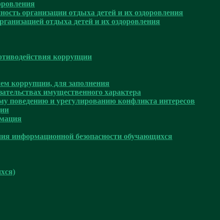
доровления
ность организации отдыха детей и их оздоровления
рганизацией отдыха детей и их оздоровления
отиводействия коррупции
ем коррупции, для заполнения
язательствах имущественного характера
му поведению и урегулированию конфликта интересов
ции
рмация
ния информационной безопасности обучающихся
хся)