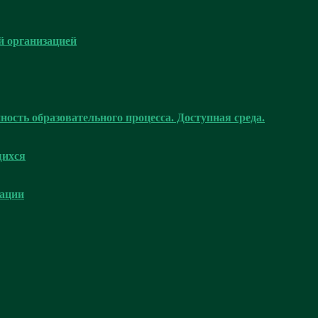
й организацией
ость образовательного процесса. Доступная среда.
щихся
зации