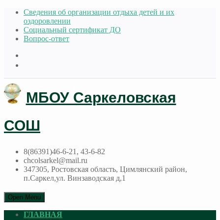
Сведения об организации отдыха детей и их
оздоровлении
Социальный сертификат ДО
Вопрос-ответ
МБОУ Саркеловская
СОШ
8(86391)46-6-21, 43-6-82
chcolsarkel@mail.ru
347305, Ростовская область, Цимлянский район,
п.Саркел,ул. Винзаводская д,1
Open Menu
ГЛАВНАЯ