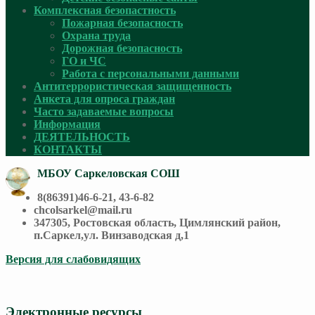
Комплексная безопастность
Пожарная безопасность
Охрана труда
Дорожная безопасность
ГО и ЧС
Работа с персональными данными
Антитеррористическая защищенность
Анкета для опроса граждан
Часто задаваемые вопросы
Информация
ДЕЯТЕЛЬНОСТЬ
КОНТАКТЫ
МБОУ Саркеловская СОШ
8(86391)46-6-21, 43-6-82
chcolsarkel@mail.ru
347305, Ростовская область, Цимлянский район,
п.Саркел,ул. Винзаводская д,1
Версия для слабовидящих
Электронные ресурсы