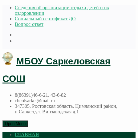
Сведения об организации отдыха детей и их
оздоровлении
Социальный сертификат ДО
Вопрос-ответ
МБОУ Саркеловская
СОШ
8(86391)46-6-21, 43-6-82
chcolsarkel@mail.ru
347305, Ростовская область, Цимлянский район,
п.Саркел,ул. Винзаводская д,1
Open Menu
ГЛАВНАЯ