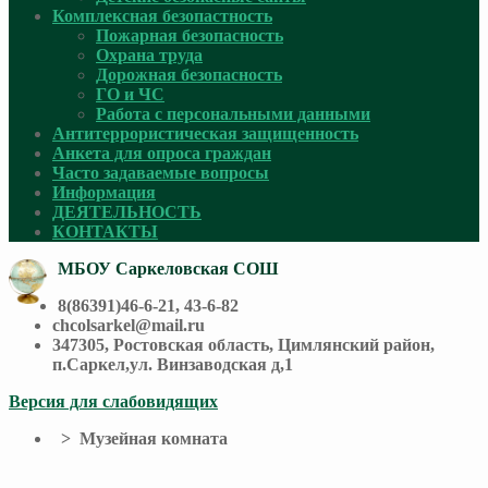
Комплексная безопастность
Пожарная безопасность
Охрана труда
Дорожная безопасность
ГО и ЧС
Работа с персональными данными
Антитеррористическая защищенность
Анкета для опроса граждан
Часто задаваемые вопросы
Информация
ДЕЯТЕЛЬНОСТЬ
КОНТАКТЫ
МБОУ Саркеловская СОШ
8(86391)46-6-21, 43-6-82
chcolsarkel@mail.ru
347305, Ростовская область, Цимлянский район,
п.Саркел,ул. Винзаводская д,1
Версия для слабовидящих
> Музейная комната