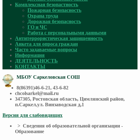
Комплексная безопастность
Пожарная безопасность
Охрана труда
Дорожная безопасность
ГО и ЧС
Работа с персональными данными
Антитеррористическая защищенность
Анкета для опроса граждан
Часто задаваемые вопросы
Информация
ДЕЯТЕЛЬНОСТЬ
КОНТАКТЫ
МБОУ Саркеловская СОШ
8(86391)46-6-21, 43-6-82
chcolsarkel@mail.ru
347305, Ростовская область, Цимлянский район,
п.Саркел,ул. Винзаводская д,1
Версия для слабовидящих
> Сведения об образовательной организации -
Образование