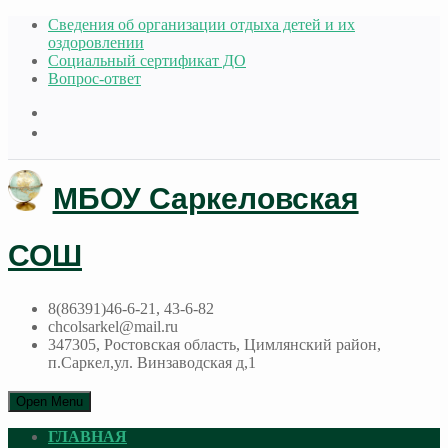
Сведения об организации отдыха детей и их
оздоровлении
Социальный сертификат ДО
Вопрос-ответ
МБОУ Саркеловская
СОШ
8(86391)46-6-21, 43-6-82
chcolsarkel@mail.ru
347305, Ростовская область, Цимлянский район,
п.Саркел,ул. Винзаводская д,1
Open Menu
ГЛАВНАЯ