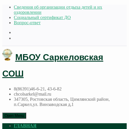
Сведения об организации отдыха детей и их
оздоровлении
Социальный сертификат ДО
Вопрос-ответ
МБОУ Саркеловская
СОШ
8(86391)46-6-21, 43-6-82
chcolsarkel@mail.ru
347305, Ростовская область, Цимлянский район,
п.Саркел,ул. Винзаводская д,1
Open Menu
ГЛАВНАЯ