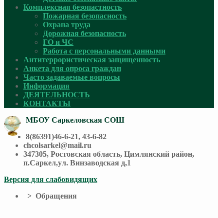
Комплексная безопастность
Пожарная безопасность
Охрана труда
Дорожная безопасность
ГО и ЧС
Работа с персональными данными
Антитеррористическая защищенность
Анкета для опроса граждан
Часто задаваемые вопросы
Информация
ДЕЯТЕЛЬНОСТЬ
КОНТАКТЫ
МБОУ Саркеловская СОШ
8(86391)46-6-21, 43-6-82
chcolsarkel@mail.ru
347305, Ростовская область, Цимлянский район,
п.Саркел,ул. Винзаводская д,1
Версия для слабовидящих
> Обращения